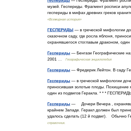
геспериды
— Геспериды. Фрагмент росписи
музей. Геспериды. Фрагмент росписи апули
геспериды в мифах древних греков хран
«Всемирная история»
ГЕСПЕРИДЫ
— в греческой мифологии доч
сказочном саду, где росла яблоня, прино
охранявшегося стоглавым драконом, один
Геспериды
— Бенгази Географические наз
2001 …
Географическая энциклопедия
Геспериды
— Фредерик Лейтон. В саду Ге
Геспериды
— в греческой мифологии дочер
приносившая золотые плоды. Похищение я
один из подвигов Геракла. * * * ГЕСПЕ
Геспериды
— Дочери Вечера , охранявши
крайнем Западе. Геракл должен был прине
удалось сделать (12 й подвиг). Обычно
справочник.