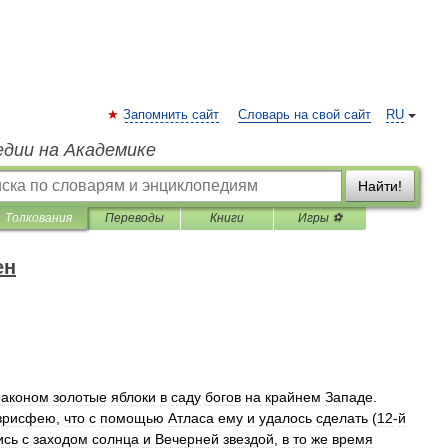
Запомнить сайт
Словарь на свой сайт
RU
едии на Академике
Найти!
Толкования
Переводы
Книги
Игры ⚽
ен
раконом
золотые
яблоки
в
саду
богов
на
крайнем
Западе
.
врисфею
,
что
с
помощью
Атласа
ему
и
удалось
сделать
(
12
-
й
ись
с
заходом
солнца
и
Вечерней
звездой
,
в
то
же
время