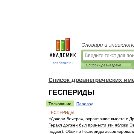
Словари и энциклоп
academic.ru
Список древнегреческих имен
Список древнегреческих им
ГЕСПЕРИДЫ
Толкование
Перевод
ГЕСПЕРИДЫ
«
Дочери
Вечера
»,
охранявшие
вместе
с
Д
Геракл
должен
был
принести
эти
яблоки
Э
подвиг
).
Обычно
Геспериды
ассоциировал