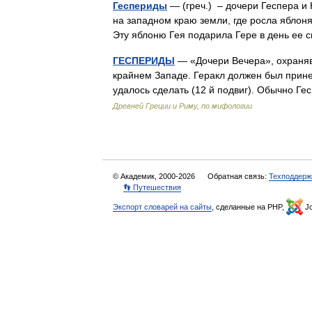
Геспериды
— (греч.) – дочери Геспера и 
на западном краю земли, где росла яблон
Эту яблоню Гея подарила Гере в день ее
ГЕСПЕРИДЫ
— «Дочери Вечера», охранявш
крайнем Западе. Геракл должен был прине
удалось сделать (12 й подвиг). Обычно 
Древней Греции и Риму, по мифологии
© Академик, 2000-2026
Обратная связь:
Техподдерж
👣 Путешествия
Экспорт словарей на сайты
, сделанные на PHP,
Jo