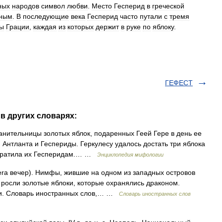
ных
народов
символ
любви
.
Место
Гесперид
в
греческой
чным
.
В
последующие
века
Гесперид
часто
путали
с
тремя
ы
Грации
,
каждая
из
которых
держит
в
руке
по
яблоку
.
ГЕФЕСТ
в других словарях:
анительницы золотых яблок, подаренных Геей Гере в день ее
Антланта и Геспериды. Геркулесу удалось достать три яблока
озратила их Гесперидам.… …
Энциклопедия мифологии
pera вечер). Нимфы, жившие на одном из западных островов
х росли золотые яблоки, которые охранялись драконом.
оки. Словарь иностранных слов,… …
Словарь иностранных слов