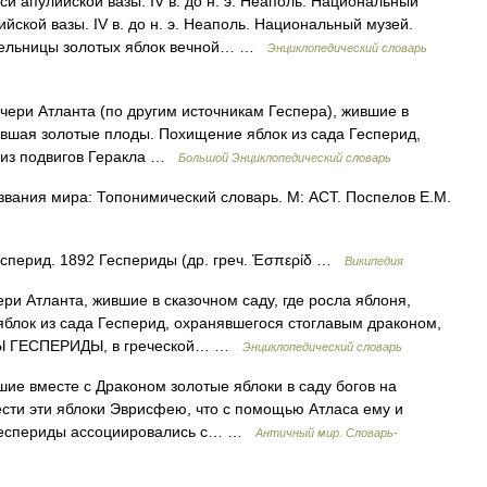
 апулийской вазы. IV в. до н. э. Неаполь. Национальный
йской вазы. IV в. до н. э. Неаполь. Национальный музей.
ительницы золотых яблок вечной… …
Энциклопедический словарь
ери Атланта (по другим источникам Геспера), жившие в
сившая золотые плоды. Похищение яблок из сада Гесперид,
 из подвигов Геракла …
Большой Энциклопедический словарь
вания мира: Топонимический словарь. М: АСТ. Поспелов Е.М.
сперид. 1892 Геспериды (др. греч. Ἑσπερίδ …
Википедия
и Атланта, жившие в сказочном саду, где росла яблоня,
блок из сада Гесперид, охранявшегося стоглавым драконом,
РИДЫ ГЕСПЕРИДЫ, в греческой… …
Энциклопедический словарь
е вместе с Драконом золотые яблоки в саду богов на
сти эти яблоки Эврисфею, что с помощью Атласа ему и
 Геспериды ассоциировались с… …
Античный мир. Словарь-