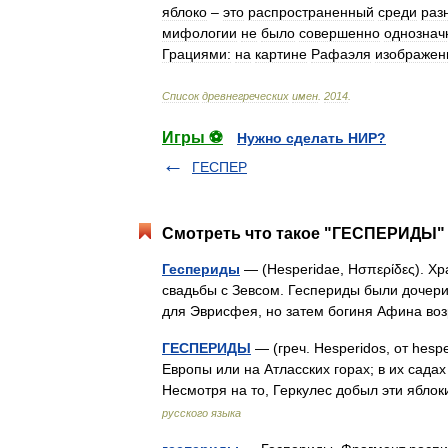
яблоко
–
это
распространенный
среди
раз
мифологии
не
было
совершенно
однозна
Грациями:
на
картине
Рафаэля
изображен
Список
древнегреческих
имен
.
2014
.
Игры ⚽
Нужно сделать НИР?
ГЕСПЕР
Смотреть что такое "ГЕСПЕРИДЫ" 
Геспериды
— (Hesperidae, Ησπερίδες). Хр
свадьбы с Зевсом. Геспериды были дочери 
для Эврисфея, но затем богиня Афина в
ГЕСПЕРИДЫ
— (греч. Hesperidos, от hes
Европы или на Атласских горах; в их сада
Несмотря на то, Геркулес добыл эти ябл
русского языка