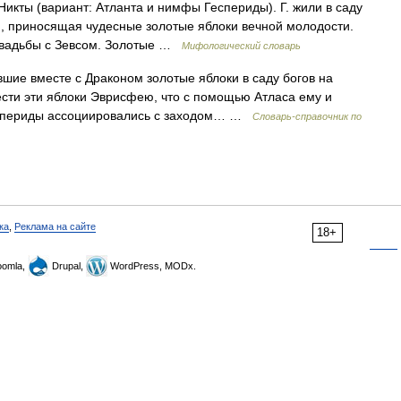
Никты (вариант: Атланта и нимфы Геспериды). Г. жили в саду
я, приносящая чудесные золотые яблоки вечной молодости.
 свадьбы с Зевсом. Золотые …
Мифологический словарь
ие вместе с Драконом золотые яблоки в саду богов на
сти эти яблоки Эврисфею, что с помощью Атласа ему и
Геспериды ассоциировались с заходом… …
Cловарь-справочник по
ка
,
Реклама на сайте
18+
omla,
Drupal,
WordPress, MODx.